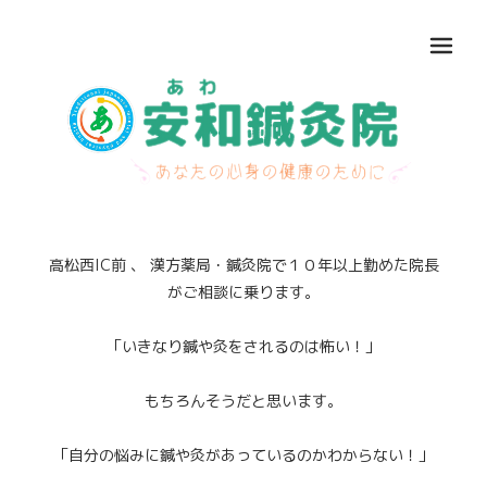
メ
高松西IC前 、 漢方薬局・鍼灸院で１０年以上勤めた院長
がご相談に乗ります。
「いきなり鍼や灸をされるのは怖い！」
もちろんそうだと思います。
「自分の悩みに鍼や灸があっているのかわからない！」