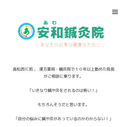
メ
高松西IC前 、 漢方薬局・鍼灸院で１０年以上勤めた院長
がご相談に乗ります。
「いきなり鍼や灸をされるのは怖い！」
もちろんそうだと思います。
「自分の悩みに鍼や灸があっているのかわからない！」